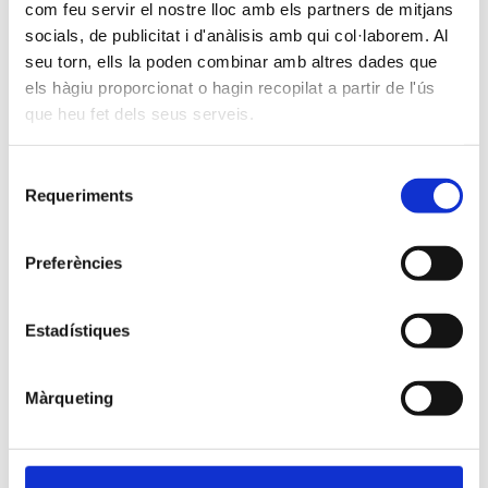
un motlle i figuretes pròpies. Han
com feu servir el nostre lloc amb els partners de mitjans
disfrutat moltíssim d’aquesta activitat on
socials, de publicitat i d'anàlisis amb qui col·laborem. Al
seu torn, ells la poden combinar amb altres dades que
han pogut tastar les seves pròpies
els hàgiu proporcionat o hagin recopilat a partir de l'ús
creacions!
que heu fet dels seus serveis.
Selecció
Requeriments
de
consentiment
Preferències
Estadístiques
Màrqueting