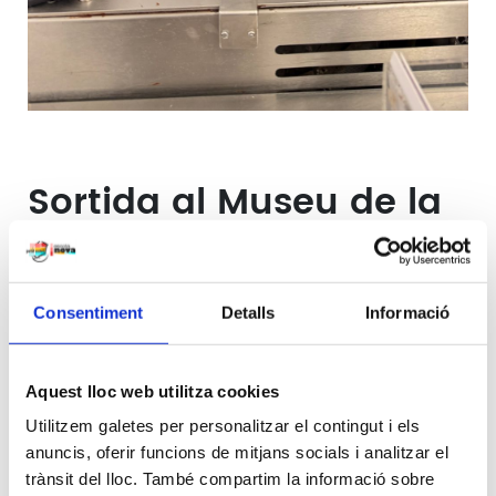
Sortida al Museu de la
xocolata
Els alumnes de 2n de primària han anat
Consentiment
Detalls
Informació
al Museu de la Xocolata de Barcelona.
Han gaudit d’una visita lliure pel Museu i
de les seves escultures de xocolata. Han
Aquest lloc web utilitza cookies
visionat una projecció de l’orígen del
Utilitzem galetes per personalitzar el contingut i els
cacao i tot seguit han fet un taller on
anuncis, oferir funcions de mitjans socials i analitzar el
han elaborat figuretes de xocolata amb
trànsit del lloc. També compartim la informació sobre